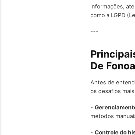
informações, ate
como a LGPD (Le
---
Principai
De Fonoa
Antes de entende
os desafios mais
-
Gerenciamento
métodos manuais 
-
Controle do his