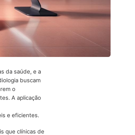
s da saúde, e a
diologia buscam
orem o
es. A aplicação
 e eficientes.
s que clínicas de