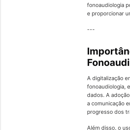
fonoaudiologia p
e proporcionar u
---
Importânc
Fonoaudi
A digitalização e
fonoaudiologia, 
dados. A adoçã
a comunicação en
progresso dos t
Além disso, o us