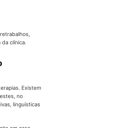
retrabalhos,
da clínica.
o
erapias. Existem
testes, no
vas, linguísticas