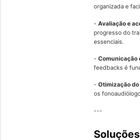
organizada e fac
-
Avaliação e a
progresso do tra
essenciais.
-
Comunicação c
feedbacks é fun
-
Otimização do 
os fonoaudiólog
---
Soluções 