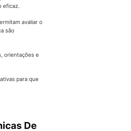
 eficaz.
rmitam avaliar o
ca são
, orientações e
ativas para que
nicas De