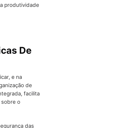
 a produtividade
icas De
car, e na
rganização de
egrada, facilita
 sobre o
 segurança das