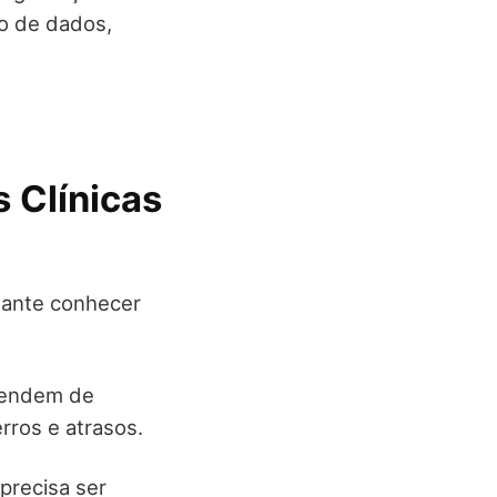
ão de dados,
s Clínicas
rtante conhecer
ependem de
rros e atrasos.
recisa ser